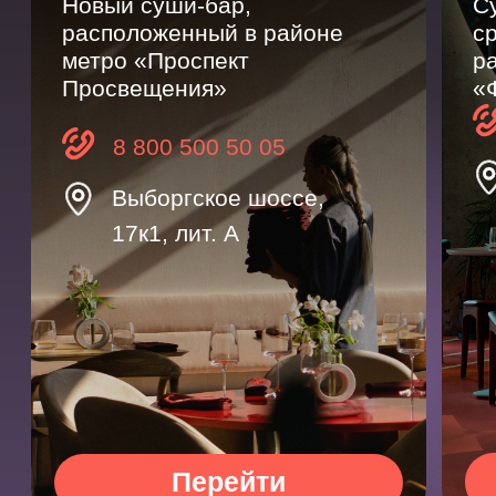
7к1
17к1, лит. А
Перейти
Перейт