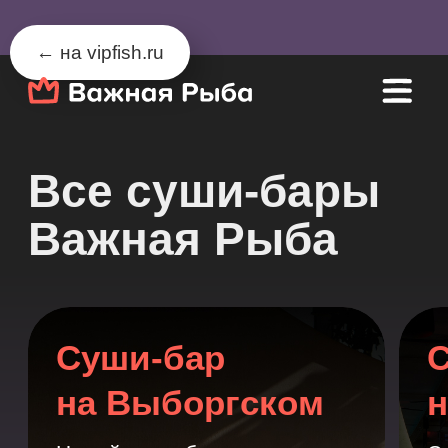
← на vipfish.ru
Все суши-бары
Важная Рыба
Суши-бар
Суши-бар
на Выборгском
на Парфен
Новый суши-бар,
Суши-бар располо
расположенный в районе
среди жилых кварта
метро «Проспект
районе метро
Просвещения»
«Фрунзенская»
8 800 500 50 0
8 800 500 50 05
Парфёновская у
Выборгское шоссе,